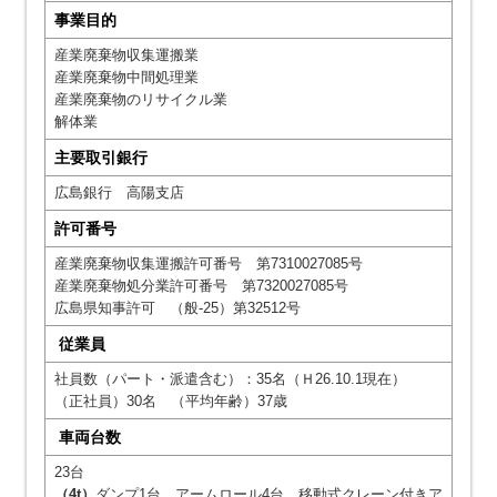
事業目的
産業廃棄物収集運搬業
産業廃棄物中間処理業
産業廃棄物のリサイクル業
解体業
主要取引銀行
広島銀行 高陽支店
許可番号
産業廃棄物収集運搬許可番号 第7310027085号
産業廃棄物処分業許可番号 第7320027085号
広島県知事許可 （般-25）第32512号
従業員
社員数（パート・派遣含む）：35名（Ｈ26.10.1現在）
（正社員）30名 （平均年齢）37歳
車両台数
23台
（4t）
ダンプ1台、アームロール4台、移動式クレーン付きア