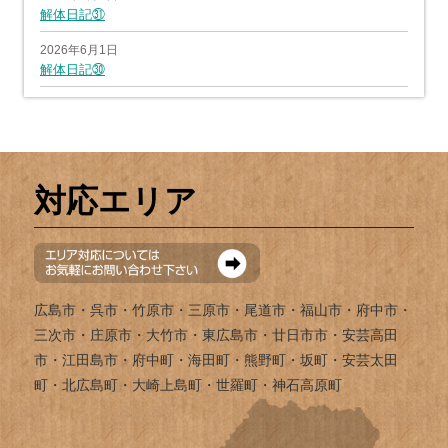
解体日記㉛
2026年6月1日
解体日記㉚
対応エリア
広島市・呉市・竹原市・三原市・尾道市・福山市・府中市・
三次市・庄原市・大竹市・東広島市・廿日市市・安芸高田
市・江田島市・府中町・海田町・熊野町・坂町・安芸太田
町・北広島町・大崎上島町・世羅町・神石高原町