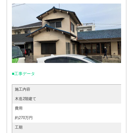
■工事データ
施工内容
木造2階建て
費用
約270万円
工期