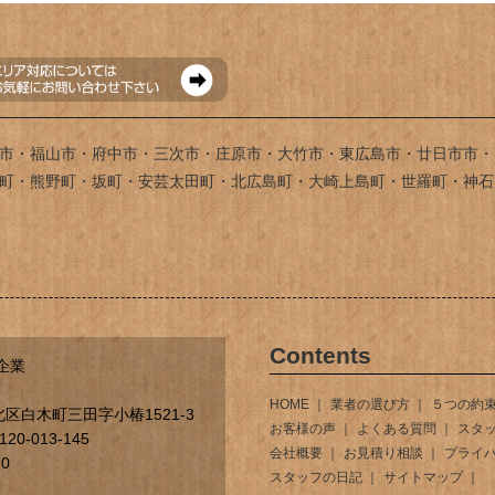
市・福山市・府中市・三次市・庄原市・大竹市・東広島市・廿日市市・
町・熊野町・坂町・安芸太田町・北広島町・大崎上島町・世羅町・神石
Contents
企業
HOME
業者の選び方
５つの約
区白木町三田字小椿1521-3
お客様の声
よくある質問
スタ
0-013-145
会社概要
お見積り相談
プライ
70
スタッフの日記
サイトマップ