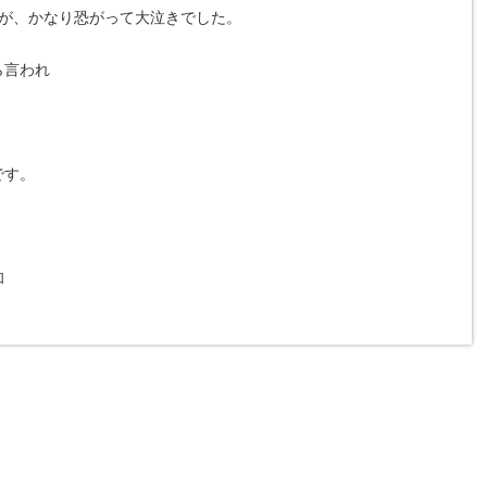
子が、かなり恐がって大泣きでした。
ら言われ
です。
和