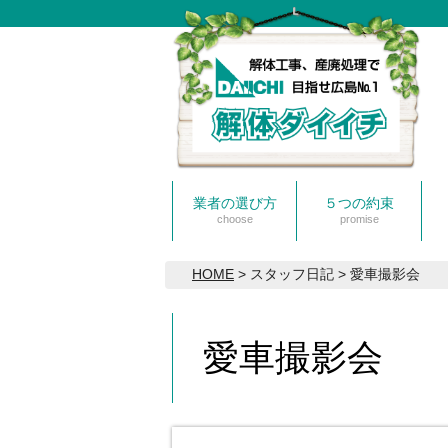
業者の選び方
５つの約束
choose
promise
HOME
> スタッフ日記 > 愛車撮影会
愛車撮影会