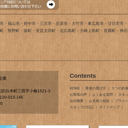
市・福山市・府中市・三次市・庄原市・大竹市・東広島市・廿日市市・
町・熊野町・坂町・安芸太田町・北広島町・大崎上島町・世羅町・神石
Contents
企業
HOME
業者の選び方
５つの約
区白木町三田字小椿1521-3
お客様の声
よくある質問
スタ
0-013-145
会社概要
お見積り相談
プライ
70
スタッフの日記
サイトマップ