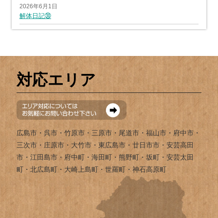
2026年6月1日
解体日記㉚
対応エリア
広島市・呉市・竹原市・三原市・尾道市・福山市・府中市・
三次市・庄原市・大竹市・東広島市・廿日市市・安芸高田
市・江田島市・府中町・海田町・熊野町・坂町・安芸太田
町・北広島町・大崎上島町・世羅町・神石高原町