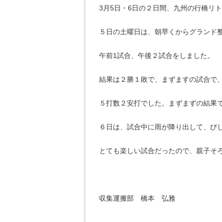
3月5日・6日の２日間、九州の行橋リ
５日の土曜日は、朝早くからグランド
午前1試合、午後２試合をしました。
結果は２勝１敗で、まずますの試合で
５打数２安打でした。まずまずの結果
６日は、試合中に雨が降り出して、び
とても楽しい試合だったので、親子そ
収集運搬部 橋本 弘雅