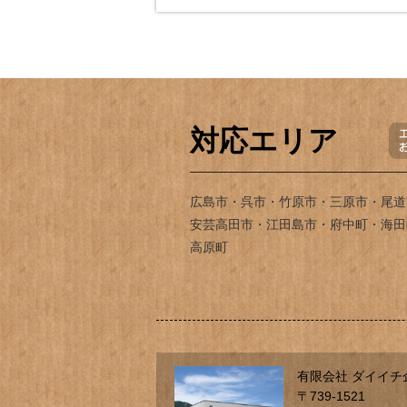
対応エリア
広島市・呉市・竹原市・三原市・尾道
安芸高田市・江田島市・府中町・海田
高原町
有限会社 ダイイチ
〒739-1521