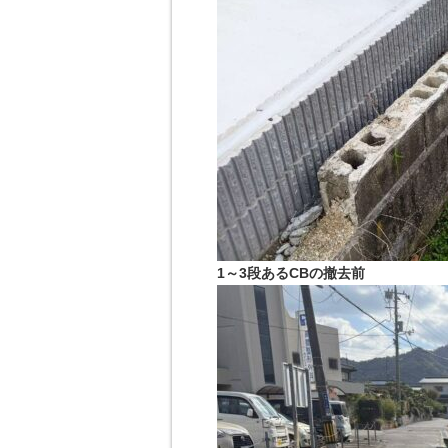
1～3段あるCBの撤去前