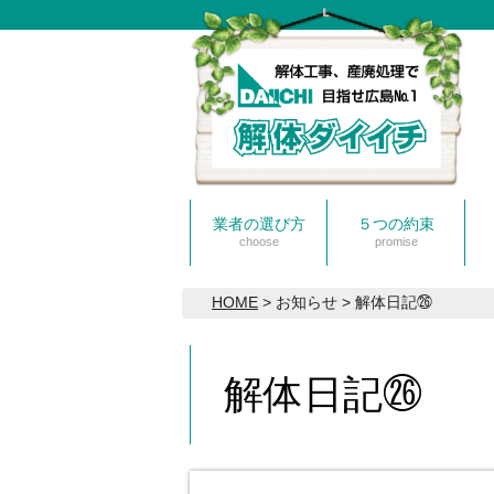
業者の選び方
５つの約束
choose
promise
HOME
> お知らせ > 解体日記㉖
解体日記㉖